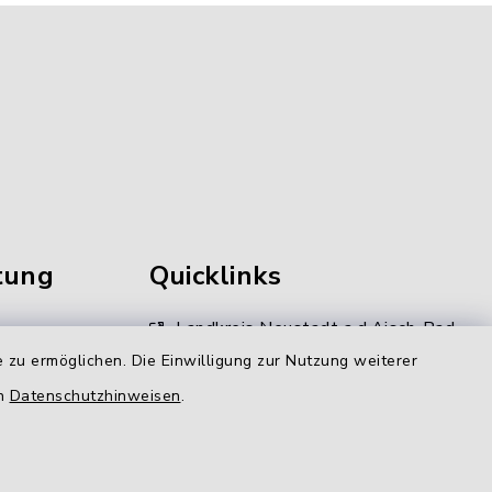
tung
Quicklinks
Landkreis Neustadt a.d.Aisch-Bad
Windsheim
 zu ermöglichen. Die Einwilligung zur Nutzung weiterer
en
Datenschutzhinweisen
.
Kommunale Allianz
gen
LAG Aischgrund