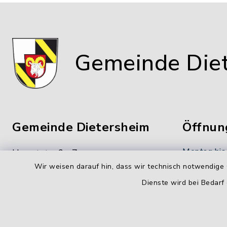
Gemeinde Die
Gemeinde Dietersheim
Öffnun
Montag bis
Hauptstraße 7
Wir weisen darauf hin, dass wir technisch notwendige 
91463 Dietersheim
8.00-12.00
Dienste wird bei Bedarf
09161 66222-0
Donnerstag
09161 66222-9
14.00-18.
gemeinde@dietersheim.de