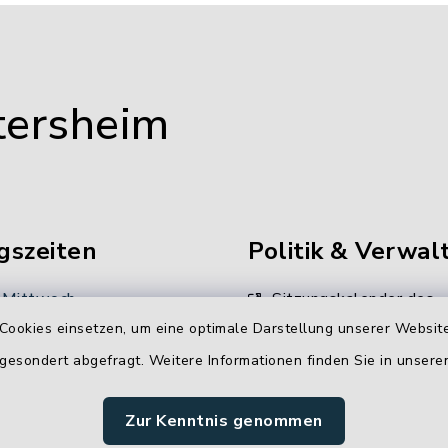
tersheim
gszeiten
Politik & Verwal
 Mittwoch
Sitzungskalender des
Gemeinderates
Cookies einsetzen, um eine optimale Darstellung unserer Website
 Uhr
 gesondert abgefragt. Weitere Informationen finden Sie in unser
Unsere
:
Verwaltungsdienstleistun
00 Uhr
Zur Kenntnis genommen
Stellenangebote