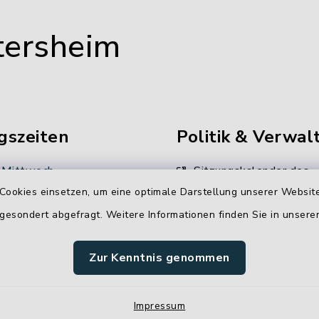
tersheim
gszeiten
Politik & Verwal
 Mittwoch
Sitzungskalender des
Gemeinderates
Cookies einsetzen, um eine optimale Darstellung unserer Website
 Uhr
 gesondert abgefragt. Weitere Informationen finden Sie in unser
Unsere
:
Verwaltungsdienstleistun
00 Uhr
Zur Kenntnis genommen
Stellenangebote
Impressum
 Uhr