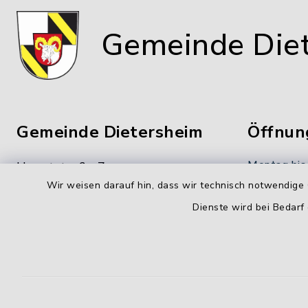
Gemeinde Die
Gemeinde Dietersheim
Öffnun
Montag bis
Hauptstraße 7
Wir weisen darauf hin, dass wir technisch notwendige 
91463 Dietersheim
8.00-12.00
Dienste wird bei Bedarf
09161 66222-0
Donnerstag
09161 66222-9
14.00-18.
gemeinde@dietersheim.de
Freitag:
8.00-11.00