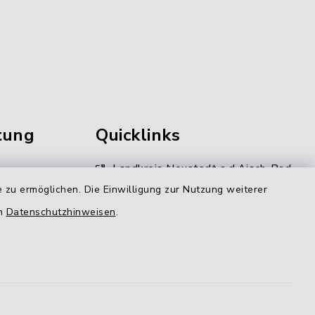
tung
Quicklinks
Landkreis Neustadt a.d.Aisch-Bad
Windsheim
 zu ermöglichen. Die Einwilligung zur Nutzung weiterer
en
Datenschutzhinweisen
.
Kommunale Allianz
gen
LAG Aischgrund
N-ERGIE