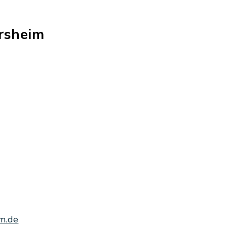
rsheim
m.de