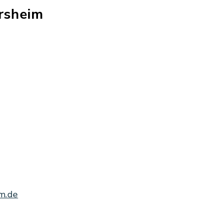
rsheim
m.de