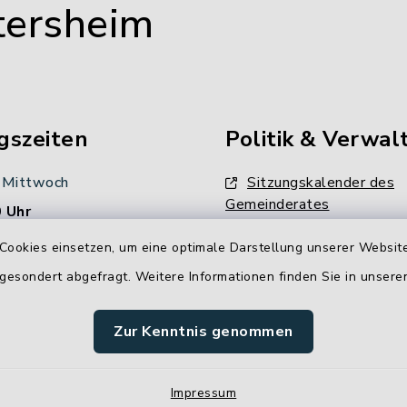
tersheim
gszeiten
Politik & Verwal
 Mittwoch
Sitzungskalender des
Gemeinderates
 Uhr
Unsere
Cookies einsetzen, um eine optimale Darstellung unserer Website
:
Verwaltungsdienstleistun
 gesondert abgefragt. Weitere Informationen finden Sie in unser
00 Uhr
Stellenangebote
Zur Kenntnis genommen
 Uhr
Impressum