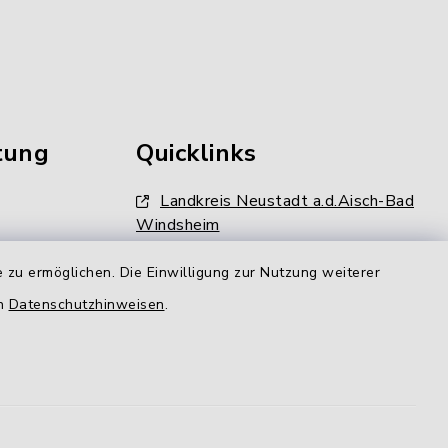
tung
Quicklinks
Landkreis Neustadt a.d.Aisch-Bad
Windsheim
Kommunale Allianz
 zu ermöglichen. Die Einwilligung zur Nutzung weiterer
gen
en
Datenschutzhinweisen
.
LAG Aischgrund
N-ERGIE