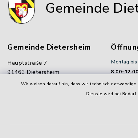
Gemeinde Die
Gemeinde Dietersheim
Öffnun
Montag bis
Hauptstraße 7
91463 Dietersheim
8.00-12.00
Wir weisen darauf hin, dass wir technisch notwendige 
09161 66222-0
Donnerstag
Dienste wird bei Bedarf
09161 66222-9
14.00-18.
gemeinde@dietersheim.de
Freitag:
8.00-11.00