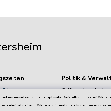
tersheim
gszeiten
Politik & Verwal
 Mittwoch
Sitzungskalender des
Gemeinderates
Cookies einsetzen, um eine optimale Darstellung unserer Website
 Uhr
 gesondert abgefragt. Weitere Informationen finden Sie in unser
Unsere
: