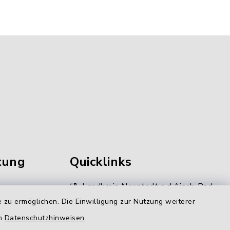
tung
Quicklinks
Landkreis Neustadt a.d.Aisch-Bad
Windsheim
 zu ermöglichen. Die Einwilligung zur Nutzung weiterer
en
Datenschutzhinweisen
.
Kommunale Allianz