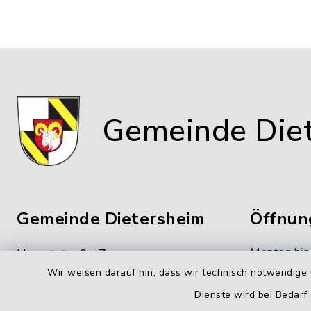
Gemeinde Die
Gemeinde Dietersheim
Öffnun
Montag bis
Hauptstraße 7
Wir weisen darauf hin, dass wir technisch notwendige 
91463 Dietersheim
8.00-12.00
Dienste wird bei Bedarf
09161 66222-0
Donnerstag