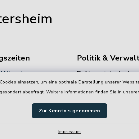
tersheim
gszeiten
Politik & Verwal
 Mittwoch
Sitzungskalender des
Gemeinderates
Cookies einsetzen, um eine optimale Darstellung unserer Website
 Uhr
 gesondert abgefragt. Weitere Informationen finden Sie in unser
Unsere
:
Verwaltungsdienstleistun
00 Uhr
Zur Kenntnis genommen
Stellenangebote
Impressum
 Uhr