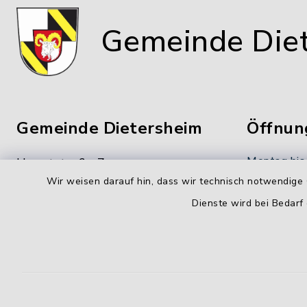
Gemeinde Die
Gemeinde Dietersheim
Öffnun
Montag bis
Hauptstraße 7
Wir weisen darauf hin, dass wir technisch notwendige 
91463 Dietersheim
8.00-12.00
Dienste wird bei Bedarf
09161 66222-0
Donnerstag
09161 66222-9
14.00-18.
gemeinde@dietersheim.de
Freitag:
8.00-11.00