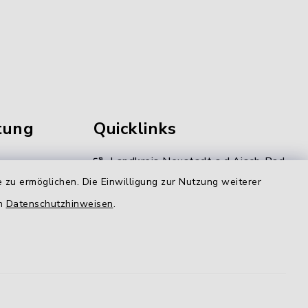
tung
Quicklinks
Landkreis Neustadt a.d.Aisch-Bad
Windsheim
 zu ermöglichen. Die Einwilligung zur Nutzung weiterer
en
Datenschutzhinweisen
.
Kommunale Allianz
gen
LAG Aischgrund
N-ERGIE