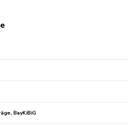
te
räge, BayKiBiG