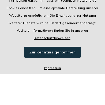
Wir weisen darauf hin, dass wir technisch notwendige
Cookies einsetzen, um eine optimale Darstellung unserer
Website zu ermöglichen. Die Einwilligung zur Nutzung
Kontakt
weiterer Dienste wird bei Bedarf gesondert abgefragt.
Weitere Informationen finden Sie in unseren
Barrierefreiheit
Datenschutzhinweisen
.
Datenschutz
Zur Kenntnis genommen
Impressum
Impressum
Sitemap
Cookie-Einstellungen