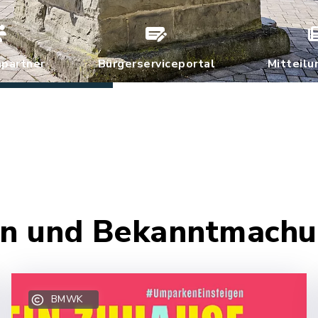
partner
Bürgerserviceportal
Mitteilu
ten und Bekanntmach
BMWK