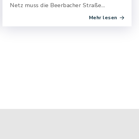
Netz muss die Beerbacher Straße
voraussichtlich ab dem 20.07.26 für zwei
Mehr lesen
Wochen halbseitig gesperrt werden.