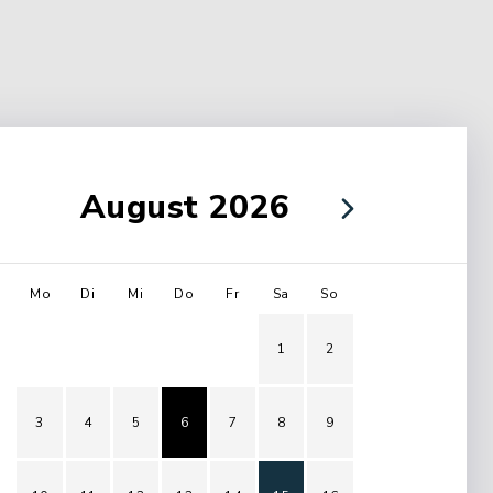
August 2026
Mo
Di
Mi
Do
Fr
Sa
So
1
2
3
4
5
6
7
8
9