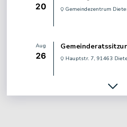
20
Gemeindezentrum Diete
Gemeinderatssitzun
Aug
26
Hauptstr. 7, 91463 Diet
Kirchengemeinde
Aug
30
Weinbergsgottesdi
Weinberge Dottenheim