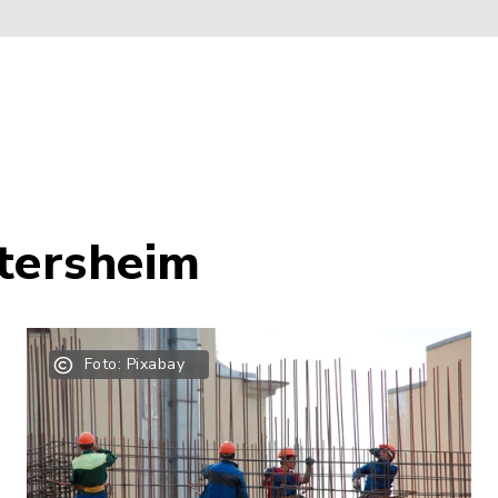
etersheim
Foto: Pixabay