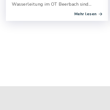
Wasserleitung im OT Beerbach sind
mehrere Straßenzüge von Sperrungen
Mehr lesen
betroffen.