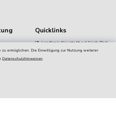
tung
Quicklinks
Landkreis Neustadt a.d.Aisch-Bad
Windsheim
 zu ermöglichen. Die Einwilligung zur Nutzung weiterer
en
Datenschutzhinweisen
.
Kommunale Allianz
gen
LAG Aischgrund
N-ERGIE