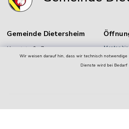
Gemeinde Dietersheim
Öffnun
Montag bis
Hauptstraße 7
Wir weisen darauf hin, dass wir technisch notwendige 
91463 Dietersheim
8.00-12.00
Dienste wird bei Bedarf
09161 66222-0
Donnerstag
09161 66222-9
14.00-18.
gemeinde@dietersheim.de
Freitag:
8.00-11.00