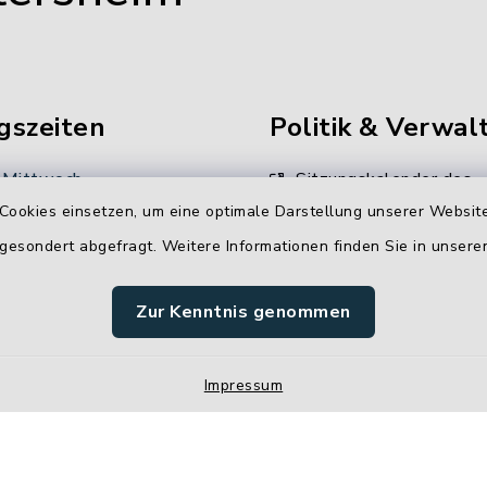
gszeiten
Politik & Verwal
 Mittwoch
Sitzungskalender des
Gemeinderates
Cookies einsetzen, um eine optimale Darstellung unserer Website
 Uhr
 gesondert abgefragt. Weitere Informationen finden Sie in unser
Unsere
:
Verwaltungsdienstleistun
00 Uhr
Zur Kenntnis genommen
Stellenangebote
Impressum
 Uhr