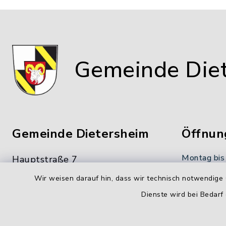
Gemeinde Die
Gemeinde Dietersheim
Öffnun
Montag bis
Hauptstraße 7
91463 Dietersheim
8.00-12.00
Wir weisen darauf hin, dass wir technisch notwendige 
Dienste wird bei Bedarf
09161 66222-0
Donnerstag
09161 66222-9
14.00-18.