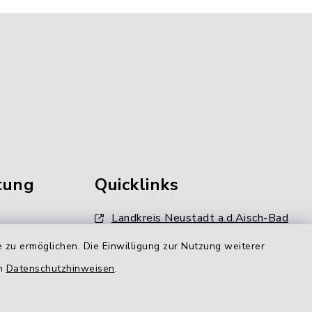
tung
Quicklinks
Landkreis Neustadt a.d.Aisch-Bad
Windsheim
 zu ermöglichen. Die Einwilligung zur Nutzung weiterer
Kommunale Allianz
en
Datenschutzhinweisen
.
gen
LAG Aischgrund