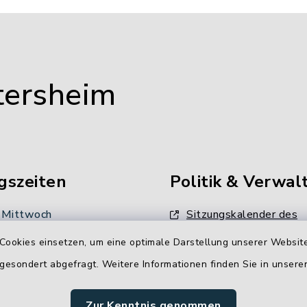
tersheim
gszeiten
Politik & Verwal
 Mittwoch
Sitzungskalender des
Gemeinderates
 Uhr
Cookies einsetzen, um eine optimale Darstellung unserer Website
Unsere
 gesondert abgefragt. Weitere Informationen finden Sie in unser
:
Verwaltungsdienstleistun
00 Uhr
Zur Kenntnis genommen