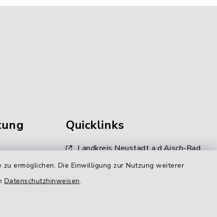
tung
Quicklinks
Landkreis Neustadt a.d.Aisch-Bad
Windsheim
 zu ermöglichen. Die Einwilligung zur Nutzung weiterer
Kommunale Allianz
en
Datenschutzhinweisen
.
gen
LAG Aischgrund