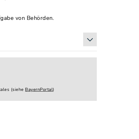
ufgabe von Behörden.
tales (siehe
BayernPortal
)