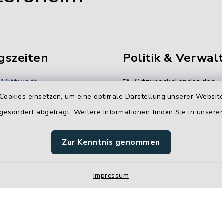
gszeiten
Politik & Verwal
 Mittwoch
Sitzungskalender des
Gemeinderates
Cookies einsetzen, um eine optimale Darstellung unserer Website
 Uhr
 gesondert abgefragt. Weitere Informationen finden Sie in unser
Unsere
:
Verwaltungsdienstleistun
00 Uhr
Zur Kenntnis genommen
Stellenangebote
Impressum
 Uhr