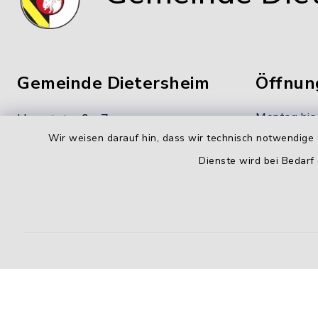
Gemeinde Dietersheim
Öffnun
Montag bis
Hauptstraße 7
Wir weisen darauf hin, dass wir technisch notwendige 
91463 Dietersheim
8.00-12.00
Dienste wird bei Bedarf
09161 66222-0
Donnerstag
09161 66222-9
14.00-18.
gemeinde@dietersheim.de
Freitag:
8.00-11.00