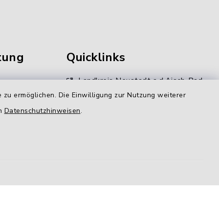
tung
Quicklinks
Landkreis Neustadt a.d.Aisch-Bad
Windsheim
 zu ermöglichen. Die Einwilligung zur Nutzung weiterer
en
Datenschutzhinweisen
.
Kommunale Allianz
gen
LAG Aischgrund
N-ERGIE