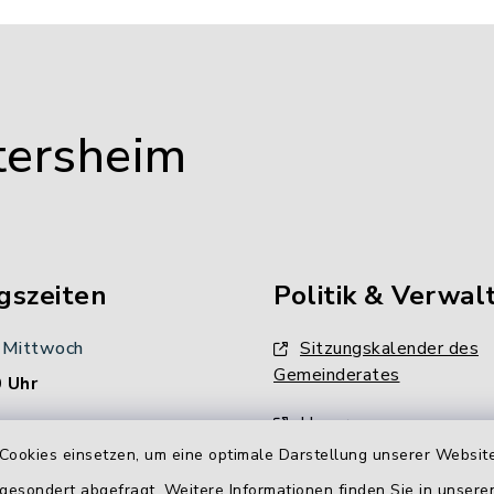
tersheim
gszeiten
Politik & Verwal
 Mittwoch
Sitzungskalender des
Gemeinderates
 Uhr
Unsere
:
Verwaltungsdienstleistun
Cookies einsetzen, um eine optimale Darstellung unserer Website
00 Uhr
 gesondert abgefragt. Weitere Informationen finden Sie in unser