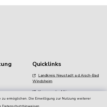
tung
Quicklinks
Landkreis Neustadt a.d.Aisch-Bad
Windsheim
Kommunale Allianz
gen
 zu ermöglichen. Die Einwilligung zur Nutzung weiterer
LAG Aischgrund
en
Datenschutzhinweisen
.