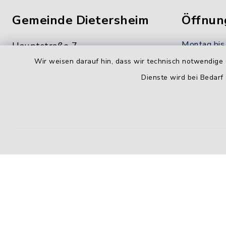
Gemeinde Dietersheim
Öffnun
Montag bis
Hauptstraße 7
91463 Dietersheim
8.00-12.00
Wir weisen darauf hin, dass wir technisch notwendige 
Dienste wird bei Bedarf
09161 66222-0
Donnerstag
09161 66222-9
14.00-18.
gemeinde@dietersheim.de
Freitag:
8.00-11.00
Kontakt
Barrierefreiheit
Datenschutz