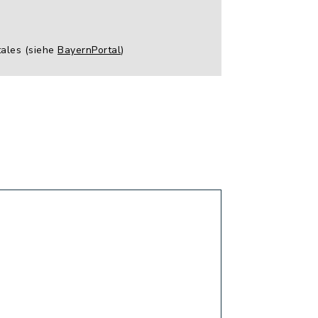
tales (siehe
BayernPortal
)