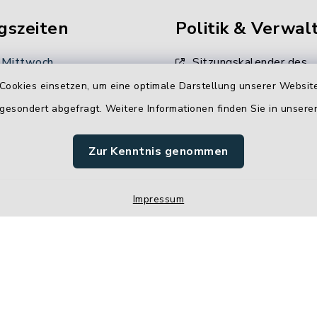
gszeiten
Politik & Verwal
 Mittwoch
Sitzungskalender des
Gemeinderates
 Uhr
Cookies einsetzen, um eine optimale Darstellung unserer Website
 gesondert abgefragt. Weitere Informationen finden Sie in unser
Unsere
:
Verwaltungsdienstleistun
00 Uhr
Zur Kenntnis genommen
Stellenangebote
 Uhr
Impressum
Impressum
Sitemap
Cookie-Einstellungen