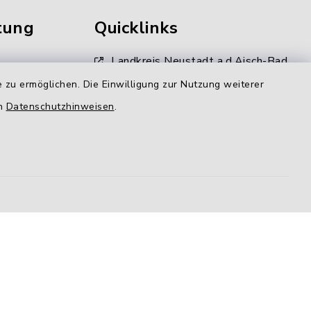
tung
Quicklinks
Landkreis Neustadt a.d.Aisch-Bad
Windsheim
 zu ermöglichen. Die Einwilligung zur Nutzung weiterer
en
Datenschutzhinweisen
.
Kommunale Allianz
gen
LAG Aischgrund
N-ERGIE