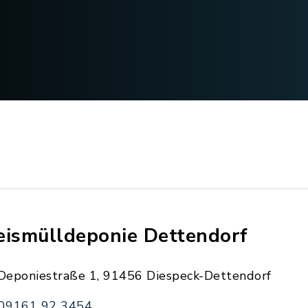
eismülldeponie Dettendorf
Deponiestraße 1, 91456 Diespeck-Dettendorf
09161 92 3454