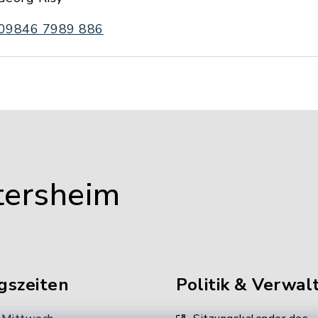
09846 7989 886
tersheim
gszeiten
Politik & Verwal