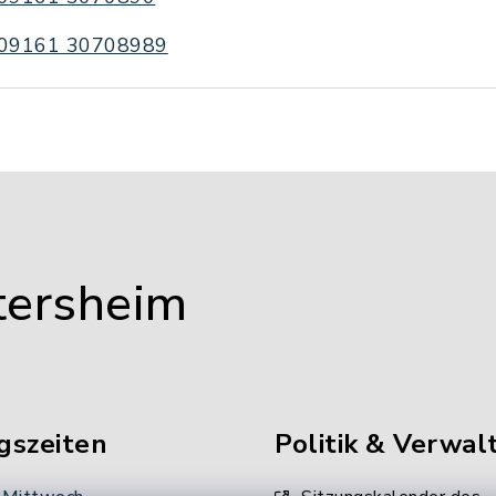
09161 30708989
tersheim
gszeiten
Politik & Verwal