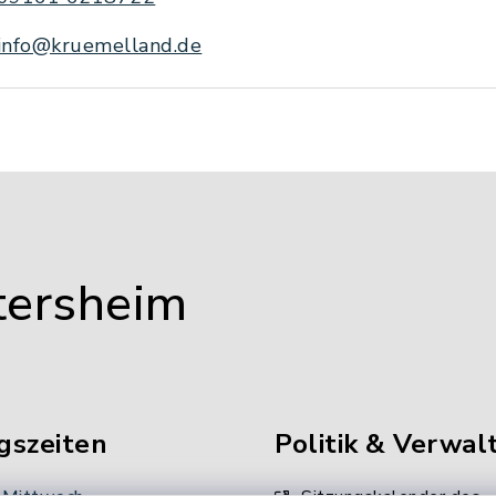
info@kruemelland.de
tersheim
gszeiten
Politik & Verwal